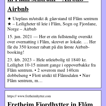
Airbnb
★ Uteplass m/utsikt & gåavstand til Flåm sentrum
★ – Leiligheter til leie i Flåm, Sogn og Fjordane,
Norge – Airbnb
15. jun. 2021 — Her er ein fullstendig oversikt
over overnatting i Flåm, skrevet av lokale. … Her
får du 350 kroner rabatt på din første Airbnb-
booking!
23. feb. 2023 – Hele utleiebolig til 1840 kr.
Leilighet 10-15 minutt gange i oppoverbakke fra
Flåm sentrum. • 2 soverom med 140cm
dobbelseng • Flott utsikt til Flåmsdalen • Nær
Flåm sentrum, m…
https:// www.fretheimhytter.com
Fretheim Fjordhytter in Flåm