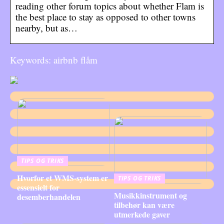
reading other forum topics about whether Flam is
the best place to stay as opposed to other towns
nearby, but as…
Keywords: airbnb flåm
TIPS OG TRIKS
Hvorfor et WMS-system er
TIPS OG TRIKS
essensielt for
Musikkinstrument og
desemberhandelen
tilbehør kan være
utmerkede gaver