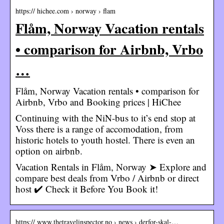
https:// hichee.com › norway › flam
Flåm, Norway Vacation rentals
• comparison for Airbnb, Vrbo
…
Flåm, Norway Vacation rentals • comparison for
Airbnb, Vrbo and Booking prices | HiChee
Continuing with the NiN-bus to it’s end stop at
Voss there is a range of accomodation, from
historic hotels to youth hostel. There is even an
option on airbnb.
Vacation Rentals in Flåm, Norway ➤ Explore and
compare best deals from Vrbo / Airbnb or direct
host ✔️ Check it Before You Book it!
https:// www.thetravelinspector.no › news › derfor-skal-…