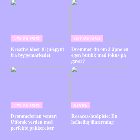
TIPS OG TRIKS
TIPS OG TRIKS
Kreative ideer til julepynt
Drømmer du om å åpne en
fra byggemarkedet
egen butikk med fokus på
gaver?
TIPS OG TRIKS
HENNE
Drømmeferien venter:
Rosacea-hudpleie: En
Utforsk verden med
helhetlig tilnærming
perfekte pakkereiser