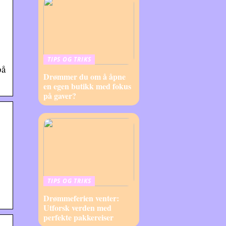
TIPS OG TRIKS
på
Drømmer du om å åpne
en egen butikk med fokus
på gaver?
TIPS OG TRIKS
Drømmeferien venter:
Utforsk verden med
perfekte pakkereiser