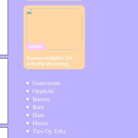
HENNE
Rosacea-hudpleie: En
helhetlig tilnærming
Gastronomi
Opphold
Interiør
Barn
Ham
Henne
Tips Og Triks