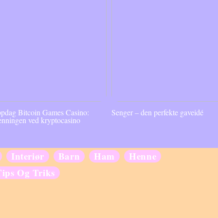
pdag Bitcoin Games Casino:
Senger – den perfekte gaveidé
enningen ved kryptocasino
Interiør
Barn
Ham
Henne
Tips Og Triks