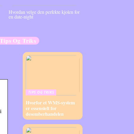
Hvordan velge den perfekte kjolen for
en date-night
Tips Og Triks
TIPS OG TRIKS
Hvorfor et WMS-system
er essensielt for
i
desemberhandelen