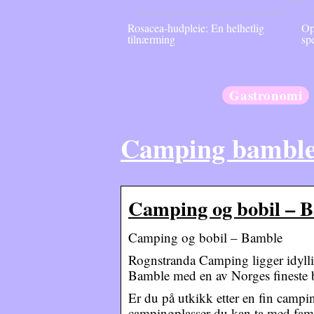
Rosacea-hudpleie: En helhetlig
Op
tilnærming
sp
Gastronomi
Camping bambl
Camping og bobil – B
Camping og bobil – Bamble
Rognstranda Camping ligger idyllis
Bamble med en av Norges fineste 
Er du på utkikk etter en fin campi
campingplasser du kan ta med famil