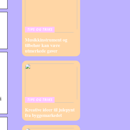
TIPS OG TRIKS
Musikkinstrument og
tilbehør kan være
utmerkede gaver
i
TIPS OG TRIKS
Kreative ideer til julepynt
fra byggemarkedet