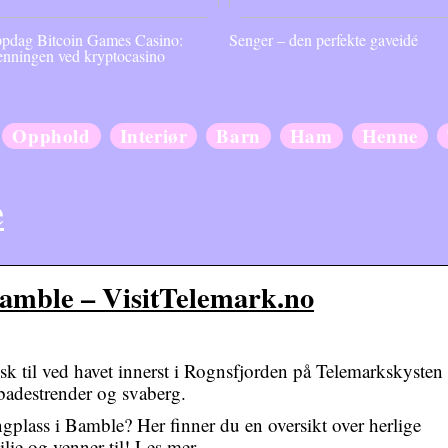
pdag Bitcoin Games Casino:
Senger – den perfekte gaveidé
enningen ved kryptocasino
Opphold
Interiør
Barn
Ham
Henne
e
amble – VisitTelemark.no
k til ved havet innerst i Rognsfjorden på Telemarkskysten 
badestrender og svaberg.
ngplass i Bamble? Her finner du en oversikt over herlige
ie og venner til! Les mer.