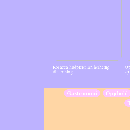
Rosacea-hudpleie: En helhetlig
Op
tilnærming
sp
Gastronomi
Opphold