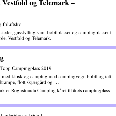
 Vestfold og Telemark –
riluftsliv
steder, gassfylling samt bobilplasser og campingplasser i
le, Vestfold og Telemark.
ng
s Topp Campingplass 2019
k med kiosk og camping med campingvogn bobil og telt.
åtrampe, flott skjærgård og …
ark er Rognstranda Camping kåret til årets campingplass
 gulesider.no | side 1