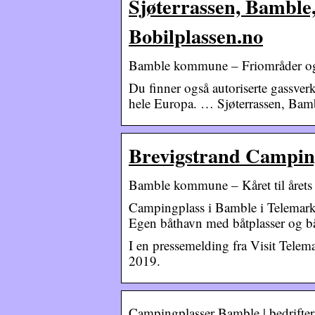
Sjøterrassen, Bamble,
Bobilplassen.no
Bamble kommune – Friområder og f
Du finner også autoriserte gassverk
hele Europa. … Sjøterrassen, Bamb
Brevigstrand Campi
Bamble kommune – Kåret til året
Campingplass i Bamble i Telemar
Egen båthavn med båtplasser og b
I en pressemelding fra Visit Telem
2019.
Campingplasser Bamble | bedrifter |