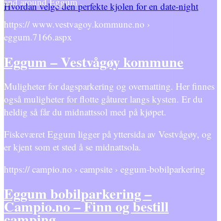
and around Eggum .
Hvordan velge den perfekte kjolen for en date-night
https:// www.vestvagoy.kommune.no ›
eggum.7166.aspx
Eggum – Vestvågøy kommune
Muligheter for dagsparkering og overnatting. Her finnes
også muligheter for flotte gåturer langs kysten. Er du
heldig så får du midnattssol med på kjøpet.
Fiskeværet Eggum ligger på yttersida av Vestvågøy, og
er kjent som et sted å se midnattsola.
https:// campio.no › campsite › eggum-bobilparkering
Eggum bobilparkering –
Campio.no – Finn og bestill
camping