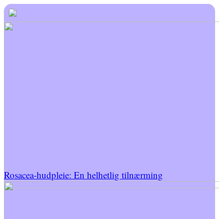
Rosacea-hudpleie: En helhetlig tilnærming