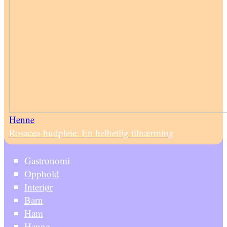
Henne
Rosacea-hudpleie: En helhetlig tilnærming
Gastronomi
Opphold
Interiør
Barn
Ham
Henne