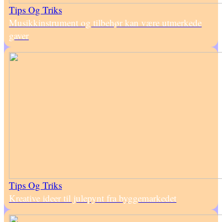
Tips Og Triks
Musikkinstrument og tilbehør kan være utmerkede
gaver
Tips Og Triks
Kreative ideer til julepynt fra byggemarkedet