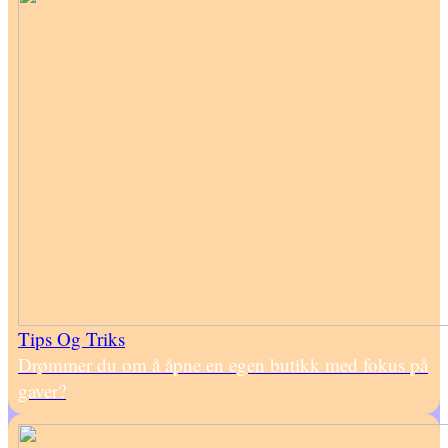
Tips Og Triks
Drømmer du om å åpne en egen butikk med fokus på
gaver?