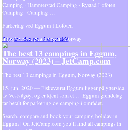
Camping · Hammerstad Camping · Rystad Lofoten
Camping · Camping …
Parkering ved Eggum i Lofoten
https:// www.jetcamp.com › norway
Senger – den perfekte gaveidé
The best 13 campings in Eggum,
Norway (2023) – JetCamp.com
The best 13 campings in Eggum, Norway (2023)
15. jun. 2020 — Fiskeværet Eggum ligger på yttersida
av Vestvågøy, og er kjent som et … Eggum grendelag
tar betalt for parkering og camping i området.
Search, compare and book your camping holiday in
Eggum | On JetCamp.com you’ll find all campings in