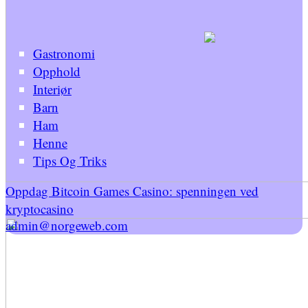
Gastronomi
Opphold
Interiør
Barn
Ham
Henne
Tips Og Triks
Oppdag Bitcoin Games Casino: spenningen ved
kryptocasino
admin@norgeweb.com