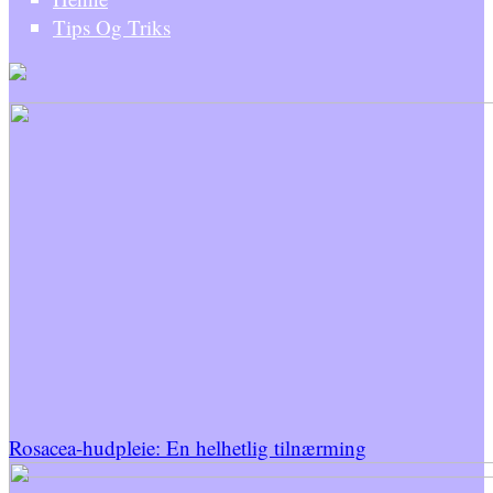
Tips Og Triks
Rosacea-hudpleie: En helhetlig tilnærming