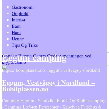
Gastronomi
Opphold
Interiør
Barn
Ham
Henne
Tips Og Triks
Eggum camping
Oppdag Bitcoin Games Casino: spenningen ved
kryptocasino
https:// bobilplassen.no › eggum-vestvagoy-nordland
Eggum, Vestvågøy i Nordland –
Bobilplassen.no
Camping Eggum · Sandvika Fjord- Og Sjøhuscamping
· Camping Lofoten Feriesenter · Kabelvåg Feriehus &