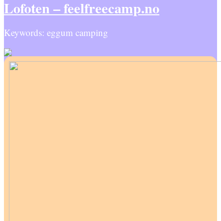
Lofoten – feelfreecamp.no
Keywords: eggum camping