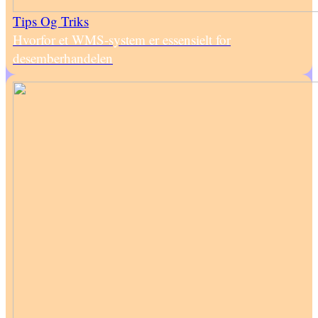
Tips Og Triks
Hvorfor et WMS-system er essensielt for
desemberhandelen