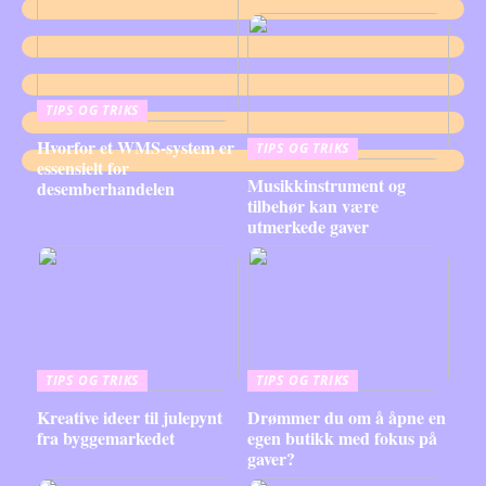
TIPS OG TRIKS
Hvorfor et WMS-system er
TIPS OG TRIKS
essensielt for
Musikkinstrument og
desemberhandelen
tilbehør kan være
utmerkede gaver
TIPS OG TRIKS
TIPS OG TRIKS
Kreative ideer til julepynt
Drømmer du om å åpne en
fra byggemarkedet
egen butikk med fokus på
gaver?