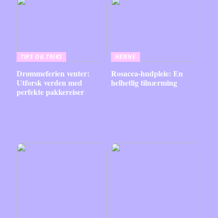
TIPS OG TRIKS
HENNE
Drømmeferien venter:
Rosacea-hudpleie: En
Utforsk verden med
helhetlig tilnærming
perfekte pakkereiser