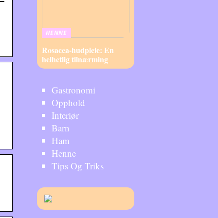
HENNE
Rosacea-hudpleie: En
helhetlig tilnærming
Gastronomi
Opphold
Interiør
Barn
Ham
Henne
Tips Og Triks