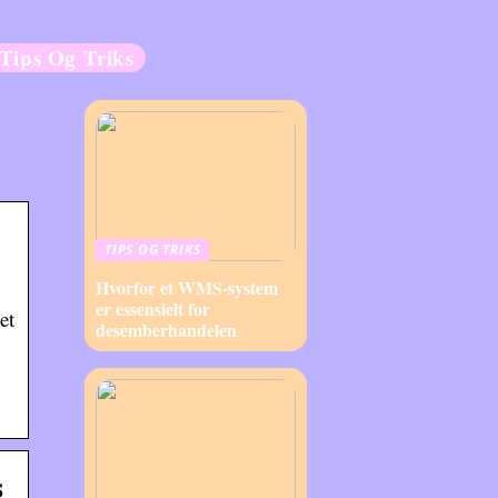
Tips Og Triks
TIPS OG TRIKS
Hvorfor et WMS-system
er essensielt for
et
desemberhandelen
s