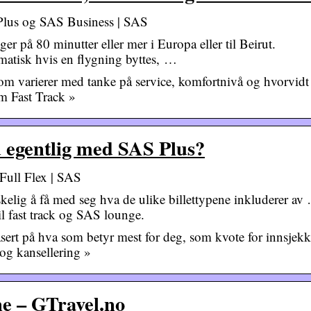
Plus og SAS Business | SAS
er på 80 minutter eller mer i Europa eller til Beirut.
omatisk hvis en flygning byttes, …
 som varierer med tanke på service, komfortnivå og hvorvidt
som Fast Track »
u egentlig med SAS Plus?
 Full Flex | SAS
elig å få med seg hva de ulike billettypene inkluderer av
l fast track og SAS lounge.
basert på hva som betyr mest for deg, som kvote for innsjekk
 og kansellering »
ne – GTravel.no