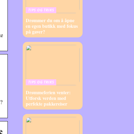
TIPS OG TRIKS
Drømmer du om å åpne
en egen butikk med fokus
på gaver?
te
TIPS OG TRIKS
Drømmeferien venter:
Utforsk verden med
n?
perfekte pakkereiser
e