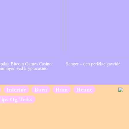
pdag Bitcoin Games Casino:
Senger – den perfekte gaveidé
enningen ved kryptocasino
Interiør
Barn
Ham
Henne
Tips Og Triks