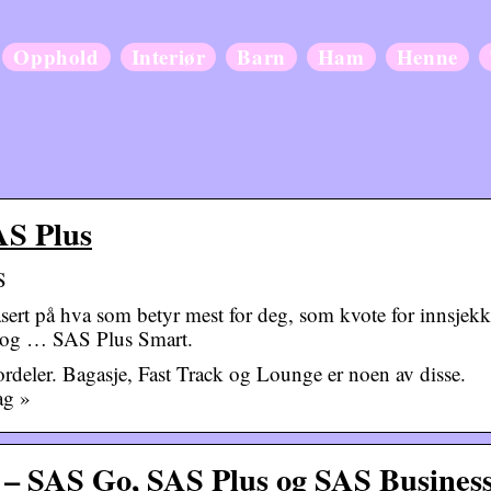
Opphold
Interiør
Barn
Ham
Henne
AS Plus
S
basert på hva som betyr mest for deg, som kvote for innsjekk
ng og … SAS Plus Smart.
ordeler. Bagasje, Fast Track og Lounge er noen av disse.
ag »
 – SAS Go, SAS Plus og SAS Busines