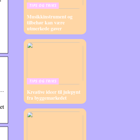
TIPS OG TRIKS
Musikkinstrument og
tilbehør kan være
utmerkede gaver
TIPS OG TRIKS
 …
Kreative ideer til julepynt
fra byggemarkedet
et