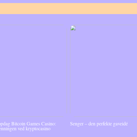
pdag Bitcoin Games Casino:
Senger – den perfekte gaveidé
enningen ved kryptocasino