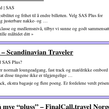
rd | SAS
ibilitet og frihet til å endre billetten. Velg SAS Plus for
 og justerbare nakke- og …
eklasse og medlemsnivå, tilbyr vi sunne og godt sammensat
lle måltidet ditt »
 – Scandinavian Traveler
ed SAS Plus?
er normalt loungeadgang, fast track og mat/drikke ombord
t disse tingene ikke er tilgjengelige …
ck, ekstra bagasje og flere poeng. Er fordelene verdt prise
å mye “pluss” – FinalCall.travel Norg