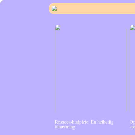
Rosacea-hudpleie: En helhetlig
Op
tilnærming
sp