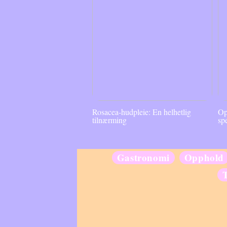
Rosacea-hudpleie: En helhetlig
Op
tilnærming
sp
Gastronomi
Opphold