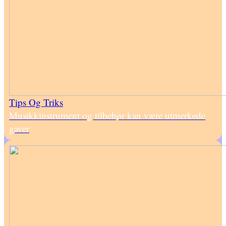
Tips Og Triks
Musikkinstrument og tilbehør kan være utmerkede
gaver