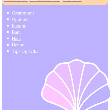
Gastronomi
Opphold
Interiør
Barn
Ham
Henne
Tips Og Triks