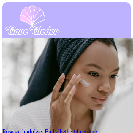
Rosacea-hudpleie: En helhetlig tilnærming