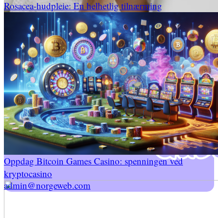
Rosacea-hudpleie: En helhetlig tilnærming
Gastronomi
Opphold
Interiør
Barn
Ham
Henne
Tips Og Triks
Oppdag Bitcoin Games Casino: spenningen ved
kryptocasino
admin@norgeweb.com