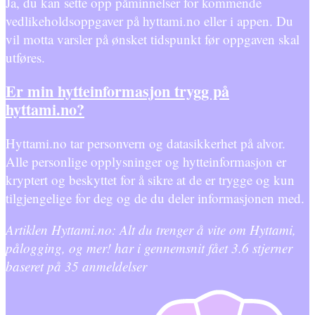
Ja, du kan sette opp påminnelser for kommende
vedlikeholdsoppgaver på hyttami.no eller i appen. Du
vil motta varsler på ønsket tidspunkt før oppgaven skal
utføres.
Er min hytteinformasjon trygg på
hyttami.no?
Hyttami.no tar personvern og datasikkerhet på alvor.
Alle personlige opplysninger og hytteinformasjon er
kryptert og beskyttet for å sikre at de er trygge og kun
tilgjengelige for deg og de du deler informasjonen med.
Artiklen Hyttami.no: Alt du trenger å vite om Hyttami,
pålogging, og mer! har i gennemsnit fået
3.6
stjerner
baseret på
35
anmeldelser