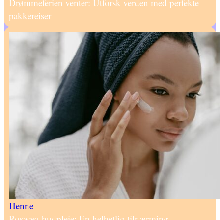
Drømmeferien venter: Utforsk verden med perfekte
pakkereiser
Henne
Rosacea-hudpleie: En helhetlig tilnærming