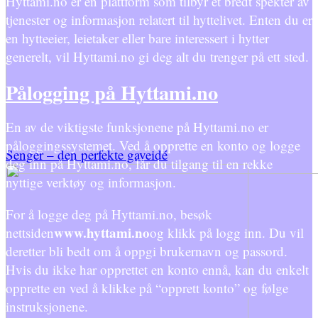
Hyttami.no er en plattform som tilbyr et bredt spekter av
tjenester og informasjon relatert til hyttelivet. Enten du er
en hytteeier, leietaker eller bare interessert i hytter
generelt, vil Hyttami.no gi deg alt du trenger på ett sted.
Pålogging på Hyttami.no
En av de viktigste funksjonene på Hyttami.no er
påloggingssystemet. Ved å opprette en konto og logge
Senger – den perfekte gaveidé
deg inn på Hyttami.no, får du tilgang til en rekke
nyttige verktøy og informasjon.
For å logge deg på Hyttami.no, besøk
www.hyttami.no
nettsiden
og klikk på logg inn. Du vil
deretter bli bedt om å oppgi brukernavn og passord.
Hvis du ikke har opprettet en konto ennå, kan du enkelt
opprette en ved å klikke på “opprett konto” og følge
instruksjonene.