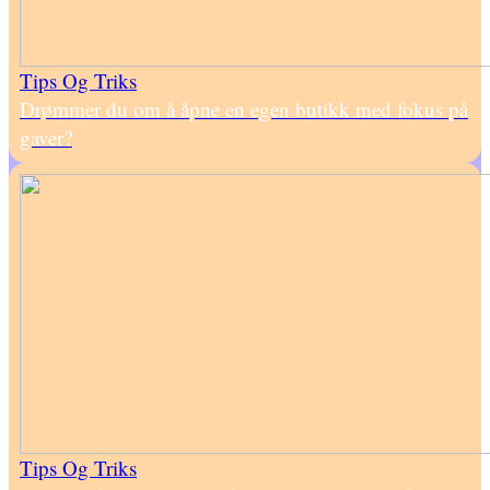
Tips Og Triks
Drømmer du om å åpne en egen butikk med fokus på
gaver?
Tips Og Triks