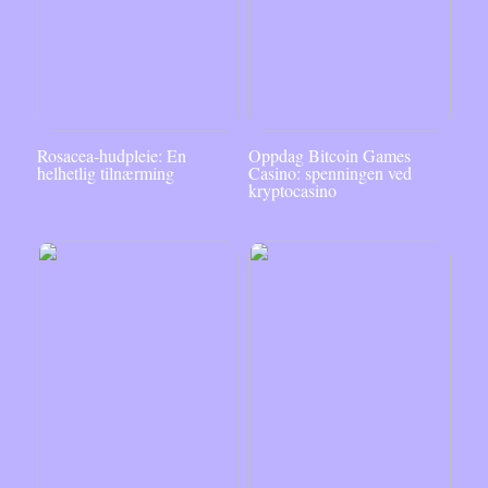
Rosacea-hudpleie: En
Oppdag Bitcoin Games
helhetlig tilnærming
Casino: spenningen ved
kryptocasino