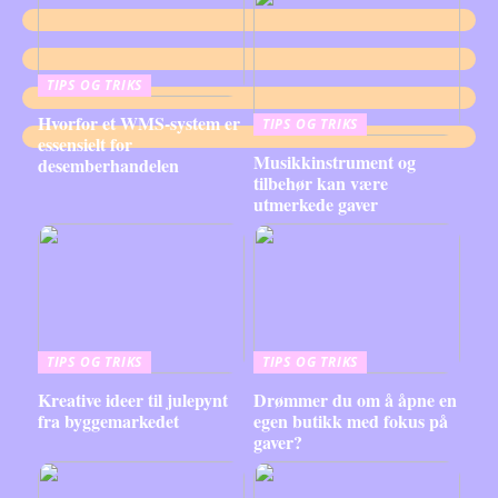
TIPS OG TRIKS
Hvorfor et WMS-system er
TIPS OG TRIKS
essensielt for
Musikkinstrument og
desemberhandelen
tilbehør kan være
utmerkede gaver
TIPS OG TRIKS
TIPS OG TRIKS
Kreative ideer til julepynt
Drømmer du om å åpne en
fra byggemarkedet
egen butikk med fokus på
gaver?