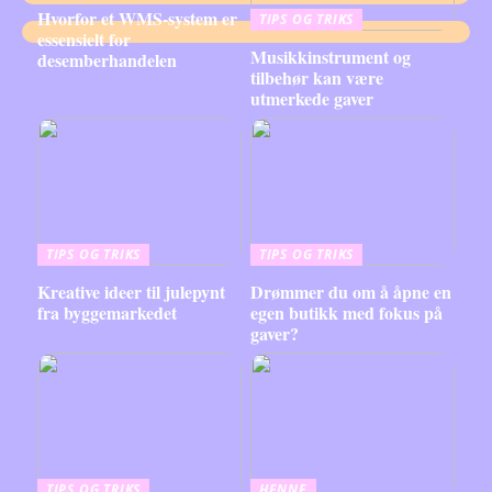
Hvorfor et WMS-system er
TIPS OG TRIKS
essensielt for
Musikkinstrument og
desemberhandelen
tilbehør kan være
utmerkede gaver
TIPS OG TRIKS
TIPS OG TRIKS
Kreative ideer til julepynt
Drømmer du om å åpne en
fra byggemarkedet
egen butikk med fokus på
gaver?
TIPS OG TRIKS
HENNE