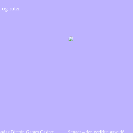
og ruter
pdag Bitcoin Games Casino:
Senger – den perfekte gaveidé