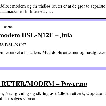
rådløst modem og en trådløs router er at de gjør to separate
atamaskinen til Internett , …
em-003366
-modem DSL-N12E – Jula
SUS DSL-N12E
er enkel å installere. Med doble antenner og hastigheter
 RUTER/MODEM – Power.no
em; Navngivning og sikring av trådløst nettverk; Oppdater t
eter selges separat.