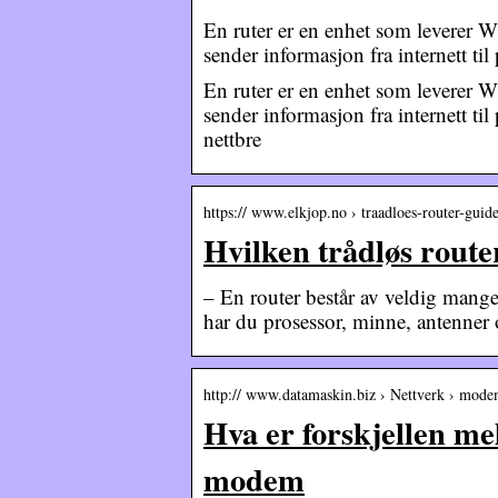
En ruter er en enhet som leverer W
sender informasjon fra internett ti
En ruter er en enhet som leverer W
sender informasjon fra internett ti
nettbre
https:// www.elkjop.no › traadloes-router-guid
Hvilken trådløs route
– En router består av veldig man
har du prosessor, minne, antenner
http:// www.datamaskin.biz › Nettverk › mode
Hva er forskjellen mel
modem