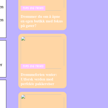
en
TIPS OG TRIKS
Drømmer du om å åpne
en
en egen butikk med fokus
på gaver?
er
TIPS OG TRIKS
Drømmeferien venter:
Utforsk verden med
perfekte pakkereiser