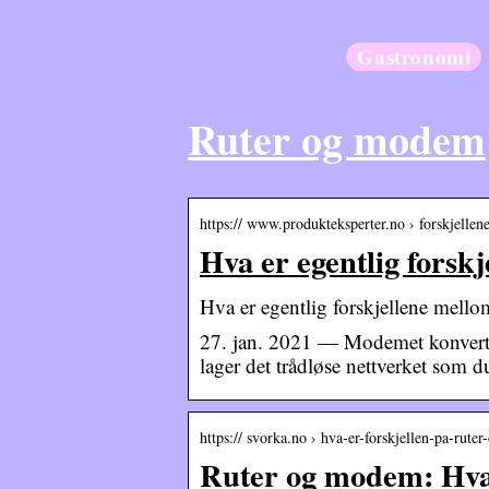
Gastronomi
Ruter og modem
https:// www.produkteksperter.no › forskjell
Hva er egentlig forsk
Hva er egentlig forskjellene mell
27. jan. 2021 — Modemet konverter
lager det trådløse nettverket som d
https:// svorka.no › hva-er-forskjellen-pa-rut
Ruter og modem: Hva 