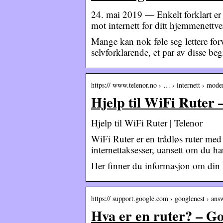
24. mai 2019 — Enkelt forklart er 
mot internett for ditt hjemmenettv
Mange kan nok føle seg lettere for
selvforklarende, et par av disse b
https:// www.telenor.no › … › internett › mod
Hjelp til WiFi Ruter 
Hjelp til WiFi Ruter | Telenor
WiFi Ruter er en trådløs ruter med
internettaksesser, uansett om du h
Her finner du informasjon om din 
https:// support.google.com › googlenest › ans
Hva er en ruter? – Go