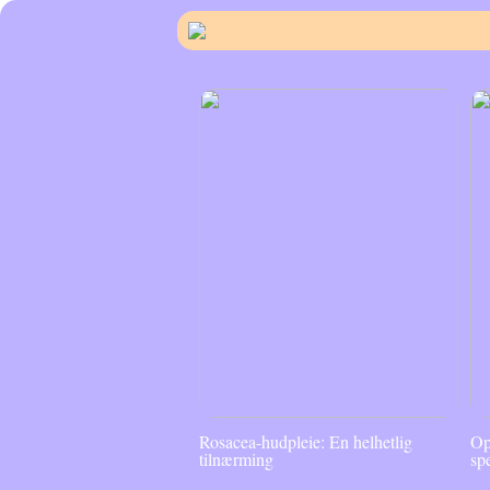
Rosacea-hudpleie: En helhetlig
Op
tilnærming
sp