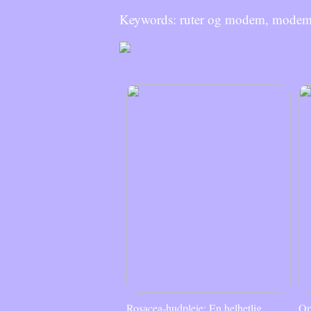
Keywords: ruter og modem, modem 
Rosacea-hudpleie: En helhetlig
Op