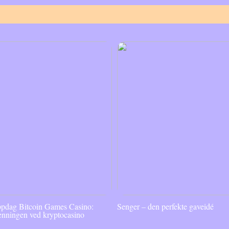
pdag Bitcoin Games Casino:
Senger – den perfekte gaveidé
enningen ved kryptocasino