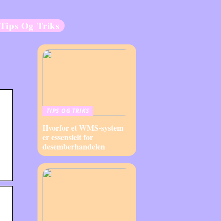
Tips Og Triks
TIPS OG TRIKS
Hvorfor et WMS-system
er essensielt for
desemberhandelen