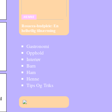
HENNE
Rosacea-hudpleie: En
helhetlig tilnærming
Gastronomi
Opphold
Interiør
Barn
Ham
Henne
Tips Og Triks
il