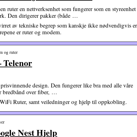
en ruter en nettverksenhet som fungerer som en styreenhet
erk. Den dirigerer pakker (både …
virret av tekniske begrep som kanskje ikke nødvendigvis er
egrepene er ruter og modem.
em og ruter
– Telenor
 prisvinnende design. Den fungerer like bra med alle våre
ar bredbånd over fiber, …
WiFi Ruter, samt veiledninger og hjelp til oppkobling.
wer
ogle Nest Hjelp