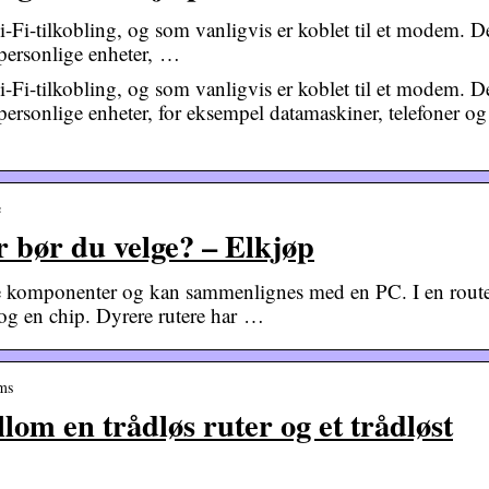
i-Fi-tilkobling, og som vanligvis er koblet til et modem. D
l personlige enheter, …
i-Fi-tilkobling, og som vanligvis er koblet til et modem. D
l personlige enheter, for eksempel datamaskiner, telefoner og
e
r bør du velge? – Elkjøp
ge komponenter og kan sammenlignes med en PC. I en rout
 og en chip. Dyrere rutere har …
ms
lom en trådløs ruter og et trådløst