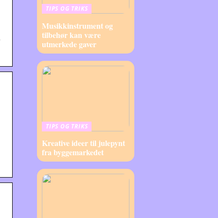
TIPS OG TRIKS
Musikkinstrument og
tilbehør kan være
utmerkede gaver
TIPS OG TRIKS
Kreative ideer til julepynt
fra byggemarkedet