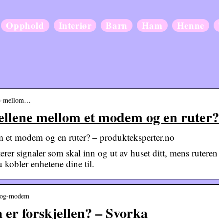
Opphold
Interiør
Barn
Ham
Henne
ene-mellom…
jellene mellom et modem og en ruter?
om et modem og en ruter? – produkteksperter.no
er signaler som skal inn og ut av huset ditt, mens ruteren
u kobler enhetene dine til.
er-og-modem
er forskjellen? – Svorka