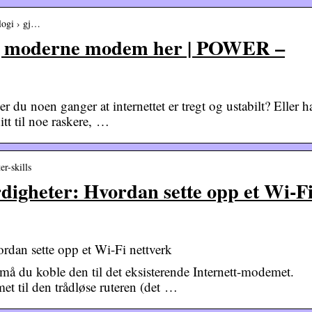
logi › gj…
og moderne modem her | POWER –
du noen ganger at internettet er tregt og ustabilt? Eller h
itt til noe raskere, …
er-skills
digheter: Hvordan sette opp et Wi-F
rdan sette opp et Wi-Fi nettverk
, må du koble den til det eksisterende Internett-modemet.
t til den trådløse ruteren (det …