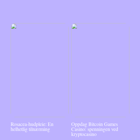
Rosacea-hudpleie: En
Oppdag Bitcoin Games
helhetlig tilnærming
Casino: spenningen ved
kryptocasino