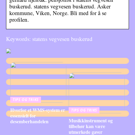
buskerud. statens vegvesen buskerud. Asker
kommune, Viken, Norge. Bli med for å se
profilen.
Keywords: statens vegvesen buskerud
TIPS OG TRIKS
Hvorfor et WMS-system er
TIPS OG TRIKS
essensielt for
Musikkinstrument og
desemberhandelen
tilbehør kan være
utmerkede gaver