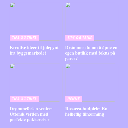
TIPS OG TRIKS
TIPS OG TRIKS
Kreative ideer til julepynt
Drømmer du om å åpne en
fra byggemarkedet
egen butikk med fokus på
gaver?
TIPS OG TRIKS
HENNE
Drømmeferien venter:
Rosacea-hudpleie: En
Utforsk verden med
helhetlig tilnærming
perfekte pakkereiser