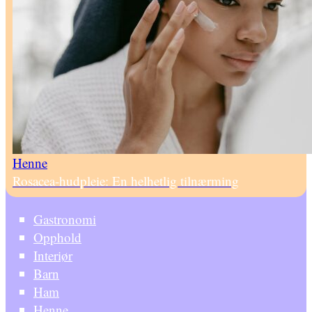
Henne
Rosacea-hudpleie: En helhetlig tilnærming
Gastronomi
Opphold
Interiør
Barn
Ham
Henne