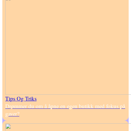
Tips Og Triks
Drømmer du om å åpne en egen butikk med fokus på
gaver?