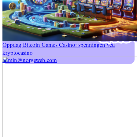
Barn
Ham
Henne
Tips Og Triks
Oppdag Bitcoin Games Casino: spenningen ved
kryptocasino
admin@norgeweb.com