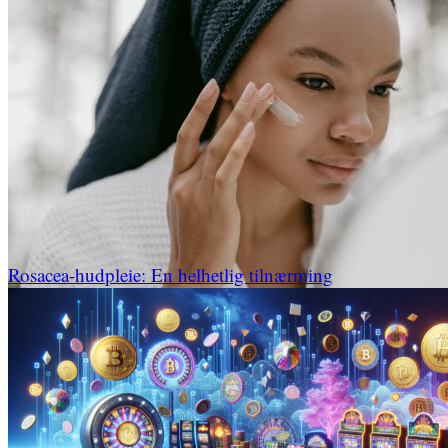
Rosacea-hudpleie: En helhetlig tilnærming
Gastronomi
Opphold
Interiør