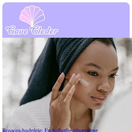
Rosacea-hudpleie: En helhetlig tilnærming