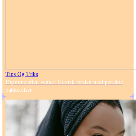
Tips Og Triks
Drømmeferien venter: Utforsk verden med perfekte
pakkereiser