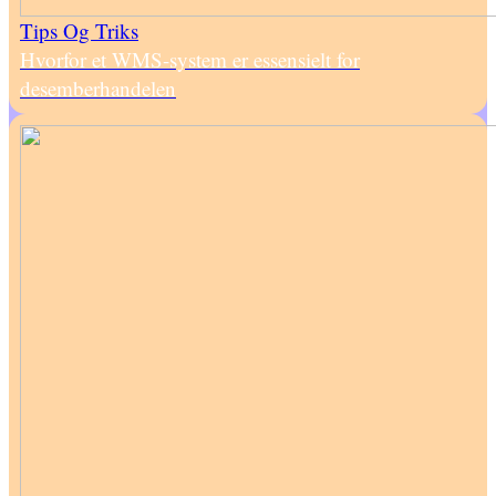
Tips Og Triks
Hvorfor et WMS-system er essensielt for
desemberhandelen