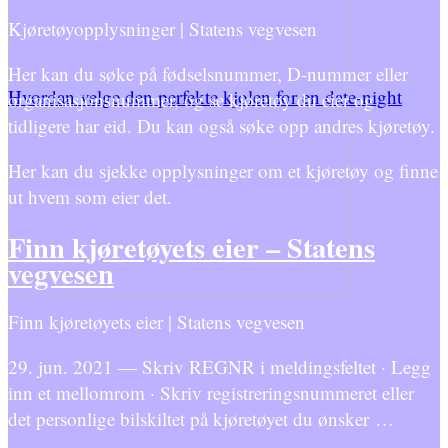
Kjøretøyopplysninger | Statens vegvesen
Her kan du søke på fødselsnummer, D-nummer eller
Hvordan velge den perfekte kjolen for en date-night
organisasjonsnummer, og se kjøretøy du eier og
tidligere har eid. Du kan også søke opp andres kjøretøy.
Her kan du sjekke opplysninger om et kjøretøy og finne
ut hvem som eier det.
Finn kjøretøyets eier – Statens
vegvesen
Finn kjøretøyets eier | Statens vegvesen
29. jun. 2021 — Skriv REGNR i meldingsfeltet · Legg
inn et mellomrom · Skriv registreringsnummeret eller
det personlige bilskiltet på kjøretøyet du ønsker …