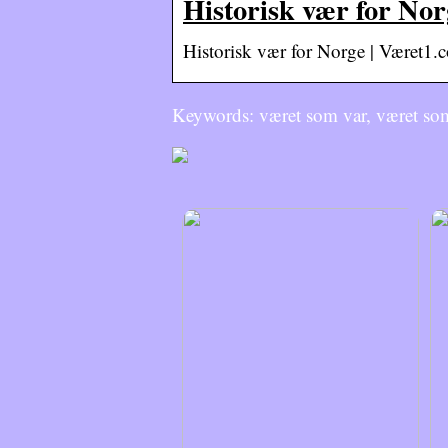
Historisk vær for No
Historisk vær for Norge | Været1.
Keywords: været som var, været so