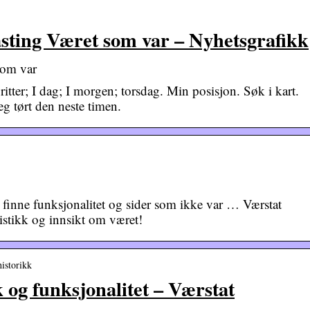
asting Været som var – Nyhetsgrafikk
som var
ritter; I dag; I morgen; torsdag. Min posisjon. Søk i kart.
eg tørt den neste timen.
inne funksjonalitet og sider som ikke var … Værstat
tistikk og innsikt om været!
historikk
k og funksjonalitet – Værstat