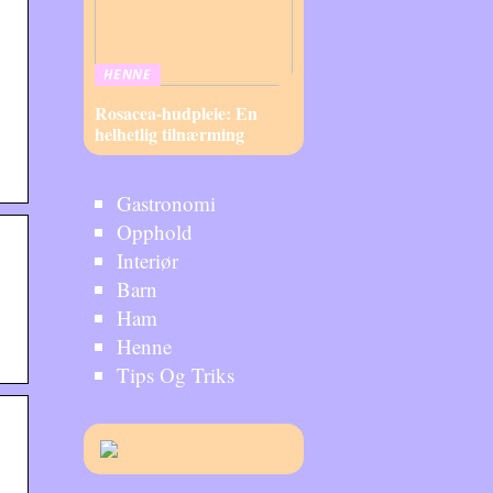
HENNE
Rosacea-hudpleie: En
helhetlig tilnærming
Gastronomi
Opphold
Interiør
Barn
Ham
Henne
Tips Og Triks