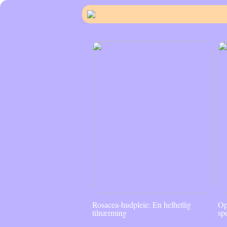
Rosacea-hudpleie: En helhetlig
Op
tilnærming
sp