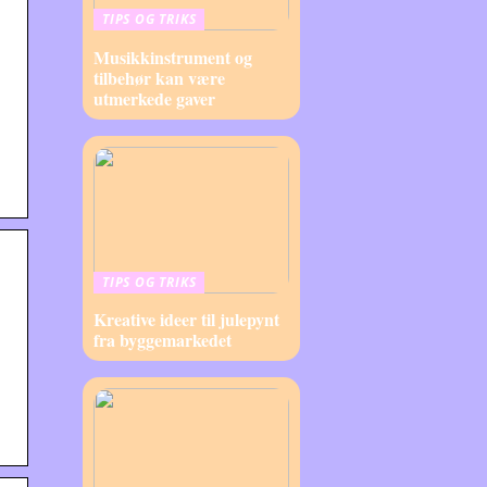
TIPS OG TRIKS
Musikkinstrument og
tilbehør kan være
utmerkede gaver
TIPS OG TRIKS
Kreative ideer til julepynt
fra byggemarkedet