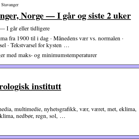
› Stavanger
nger, Norge — I går og siste 2 uker
 I går eller tidligere
ima fra 1900 til i dag · Månedens vær vs. normalen ·
el · Tekstvarsel for kysten …
nger med maks- og minimumstemperaturer
ologisk institutt
dia, multimedie, nyhetsgrafikk, vær, været, met, eklima,
, klima, nedbør, regn, sol, …