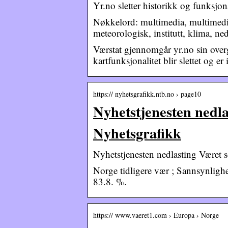
Yr.no sletter historikk og funksjona
Nøkkelord: multimedia, multimedie,
meteorologisk, institutt, klima, ne
Værstat gjennomgår yr.no sin overg
kartfunksjonalitet blir slettet og er 
https:// nyhetsgrafikk.ntb.no › page10
Nyhetstjenesten nedla
Nyhetsgrafikk
Nyhetstjenesten nedlasting Været 
Norge tidligere vær ; Sannsynlighe
83.8. %.
https:// www.vaeret1.com › Europa › Norge