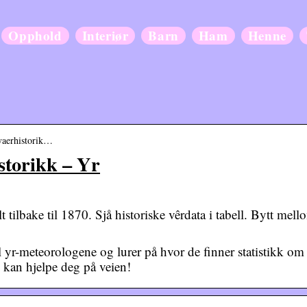
Opphold
Interiør
Barn
Ham
Henne
-vaerhistorik…
storikk – Yr
t tilbake til 1870. Sjå historiske vêrdata i tabell. Bytt mell
il yr-meteorologene og lurer på hvor de finner statistikk om
kan hjelpe deg på veien!