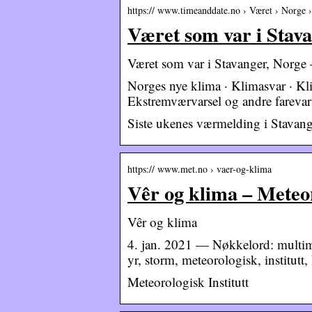
https:// www.timeanddate.no › Været › Norge 
Været som var i Stava
Været som var i Stavanger, Norge —
Norges nye klima · Klimasvar · Kl
Ekstremværvarsel og andre farevars
Siste ukenes værmelding i Stava
https:// www.met.no › vaer-og-klima
Vêr og klima – Meteor
Vêr og klima
4. jan. 2021 — Nøkkelord: multime
yr, storm, meteorologisk, institutt
Meteorologisk Institutt