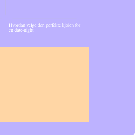
Hvordan velge den perfekte kjolen for
en date-night