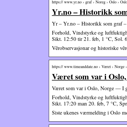
https:// www.yr.no › graf › Noreg › Oslo › Osl
Yr.no – Historikk som
Yr – Yr.no – Historikk som graf –
Forhold, Vindstyrke og luftfuktig
Sikt. 12:50 tir 21. feb, 1 °C, So
Vêrobservasjonar og historiske vêrda
https:// www.timeanddate.no › Været › Norge 
Været som var i Oslo,
Været som var i Oslo, Norge — I gå
Forhold, Vindstyrke og luftfuktig
Sikt. 17:20 man 20. feb, 7 °C, Sp
Siste ukenes værmelding i Oslo 