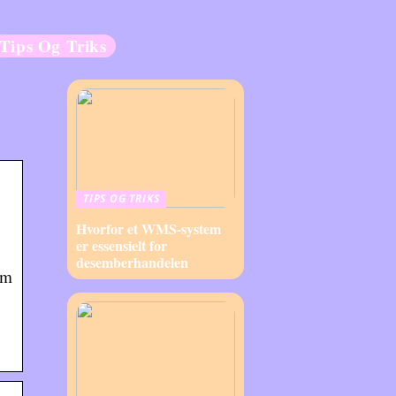
Tips Og Triks
TIPS OG TRIKS
Hvorfor et WMS-system
er essensielt for
desemberhandelen
om