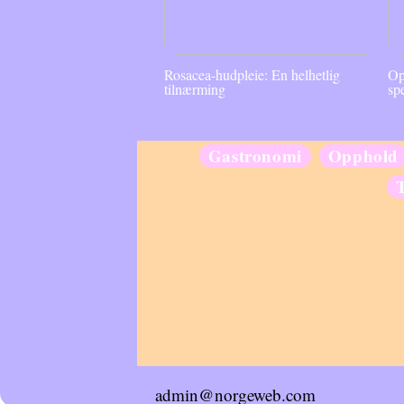
Rosacea-hudpleie: En helhetlig
Op
tilnærming
sp
Gastronomi
Opphold
admin@norgeweb.com