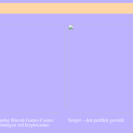
pdag Bitcoin Games Casino:
Senger – den perfekte gaveidé
enningen ved kryptocasino