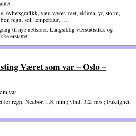
litet
 nyhetsgrafikk, vær, været, met, eklima, yr, storm,
dbør, regn, sol, temperatur, …
ang til nye nettsider. Langsiktig værstatistikk og
ikke erstattet.
sting Været som var – Oslo –
som var
t for regn. Nedbør. 1,8. mm ; vind. 3.2. m/s ; Fuktighet.