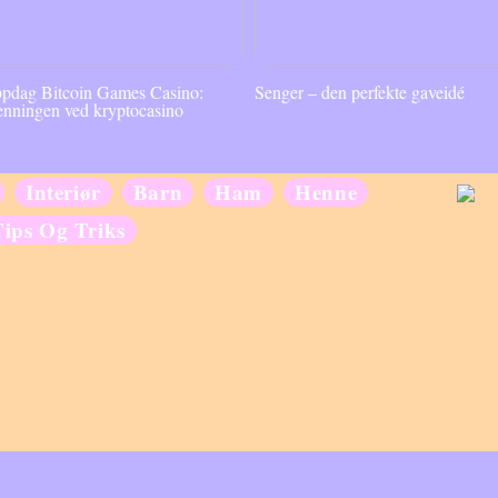
pdag Bitcoin Games Casino:
Senger – den perfekte gaveidé
enningen ved kryptocasino
Interiør
Barn
Ham
Henne
Tips Og Triks