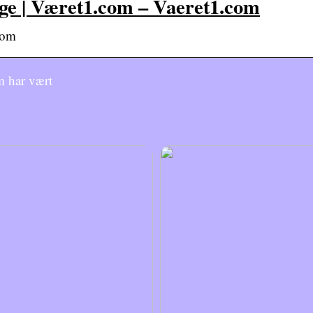
rge | Været1.com – Vaeret1.com
com
m har vært