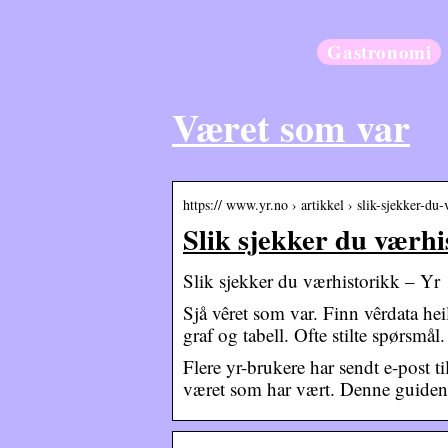
Gastronomi
Været som var
https:// www.yr.no › artikkel › slik-sjekker-du
Slik sjekker du værhi
Slik sjekker du værhistorikk – Yr
Sjå vêret som var. Finn vêrdata heil
graf og tabell. Ofte stilte spørsmål.
Flere yr-brukere har sendt e-post t
været som har vært. Denne guiden 