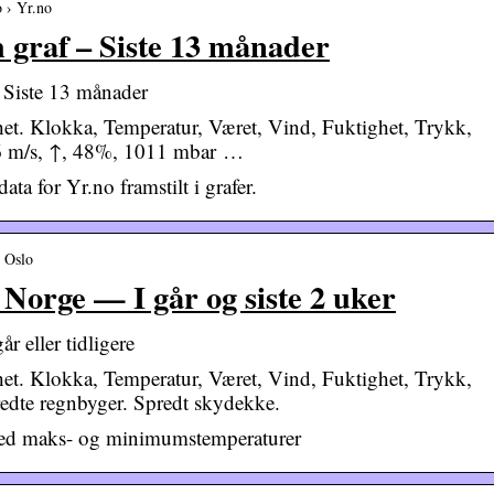
o › Yr.no
 graf – Siste 13 månader
 Siste 13 månader
het. Klokka, Temperatur, Været, Vind, Fuktighet, Trykk,
l. 6 m/s, ↑, 48%, 1011 mbar …
ta for Yr.no framstilt i grafer.
› Oslo
 Norge — I går og siste 2 uker
r eller tidligere
het. Klokka, Temperatur, Været, Vind, Fuktighet, Trykk,
redte regnbyger. Spredt skydekke.
med maks- og minimumstemperaturer