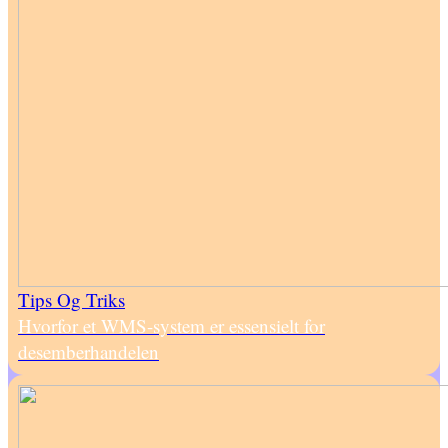
Tips Og Triks
Hvorfor et WMS-system er essensielt for
desemberhandelen