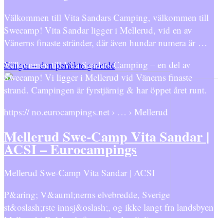
Välkommen till Vita Sandars Camping, välkommen till
Swecamp! Vita Sandar ligger i Mellerud, vid en av
Vänerns finaste stränder, där även hundar numera är …
Välkommen till Vita Sandars Camping – en del av
Senger – den perfekte gaveidé
Swecamp! Vi ligger i Mellerud vid Vänerns finaste
strand. Campingen är fyrstjärnig & har öppet året runt.
https:// no.eurocampings.net › … › Mellerud
Mellerud Swe-Camp Vita Sandar |
ACSI – Eurocampings
Mellerud Swe-Camp Vita Sandar | ACSI
P&aring; V&auml;nerns elvebredde, Sverige
st&oslash;rste innsj&oslash;, og ikke langt fra landsbyen