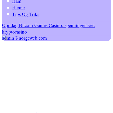
Ham
Henne
Tips Og Triks
Oppdag Bitcoin Games Casino: spenningen ved
kryptocasino
admin@norgeweb.com