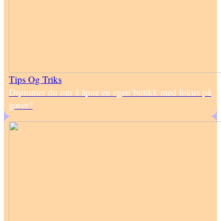
Tips Og Triks
Drømmer du om å åpne en egen butikk med fokus på
gaver?