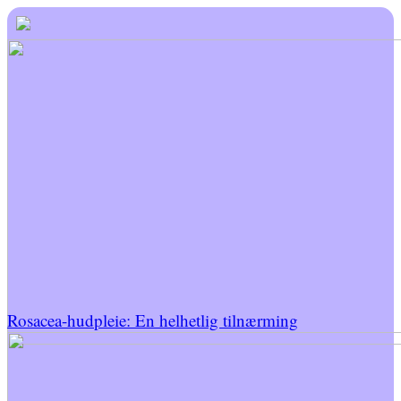
Rosacea-hudpleie: En helhetlig tilnærming