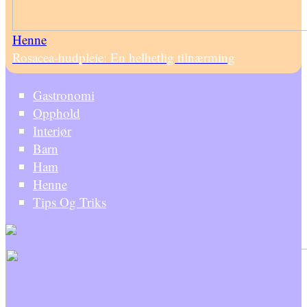
Henne
Rosacea-hudpleie: En helhetlig tilnærming
Gastronomi
Opphold
Interiør
Barn
Ham
Henne
Tips Og Triks