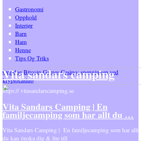
Gastronomi
Opphold
Interiør
Barn
Ham
Henne
Tips Og Triks
Vita sandars camping
Oppdag Bitcoin Games Casino: spenningen ved
kryptocasino
https:// vitasandarscamping.se
Vita Sandars Camping | En
familjecamping som har allt du …
Vita Sandars Camping | En familjecamping som har allt
du kan önska dig & lite till