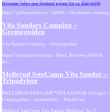
Mellerud i Dalsland, finner du den livlige…
Hvordan velge den perfekte kjolen for en date-night
https:// grenseguiden.no › bedrift › vita-sandars-camping
Vita Sandars Camping –
Grenseguiden
Vita Sandars Camping – Grenseguiden
https:// no.tripadvisor.com › Hotel_Review-g189858-
d4…
Mellerud SweCamp Vita Sandar –
Tripadvisor
MELLERUD SWECAMP VITA SANDAR (Sverige) –
Campingplass – Anmeldelser – Tripadvisor
Mellerud SweCamp Vita Sandar, Mellerud: Se 57