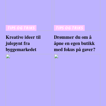
TIPS OG TRIKS
TIPS OG TRIKS
Kreative ideer til
Drømmer du om å
julepynt fra
åpne en egen butikk
byggemarkedet
med fokus på gaver?