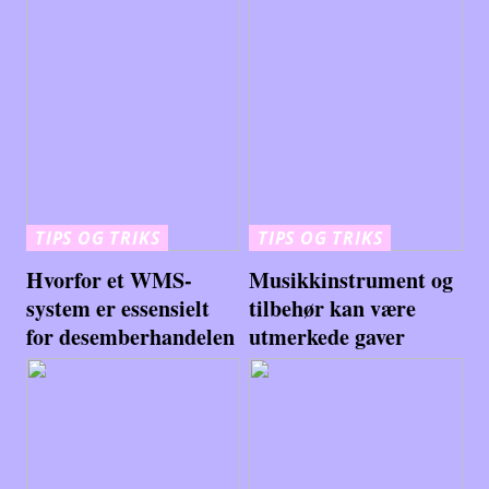
TIPS OG TRIKS
TIPS OG TRIKS
Hvorfor et WMS-
Musikkinstrument og
system er essensielt
tilbehør kan være
for desemberhandelen
utmerkede gaver